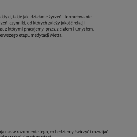
tyki, takie jak: działanie życzeń i formułowanie
, czynniki, od których zależy jakość relacji
as, z którymi pracujemy, praca z ciałem i umysłem.
ierwszego etapu medytacji Metta.
ą nas w rozumienie tego, co będziemy ćwiczyć i rozwijać