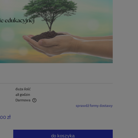
duża ilość
48 godzin
Darmowa
sprawdź formy dostawy
h kosztów płatności
,00 zł
do koszyka