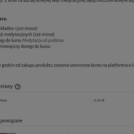
i. Z kolei na każdej kolejnej sesji medytacyjnej będą ćwiczone kolejne as
era:
ykładów (300 minut)
sji medytacyjnych (256 minut)
tęp do kursu
Medytacja od podstaw
miesięczny dostęp do kursu.
 godzin od zakupu produktu zostanie utworzone konto na platformie e-
ostawy
frowy
0,00 zł
Cena nie zawiera ewentualnych kosztów płatności
 powiązane