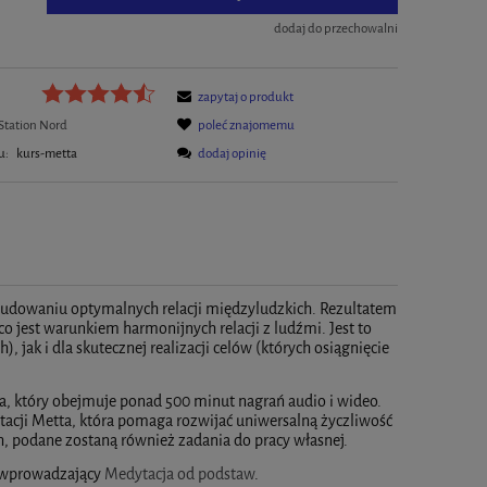
dodaj do przechowalni
zapytaj o produkt
Station Nord
poleć znajomemu
u:
kurs-metta
dodaj opinię
 budowaniu optymalnych relacji międzyludzkich. Rezultatem
 co jest warunkiem harmonijnych relacji z ludźmi. Jest to
 jak i dla skutecznej realizacji celów (których osiągnięcie
, który obejmuje ponad 500 minut nagrań audio i wideo.
acji Metta, która pomaga rozwijać uniwersalną życzliwość
ch, podane zostaną również zadania do pracy własnej.
rs wprowadzający
Medytacja od podstaw
.