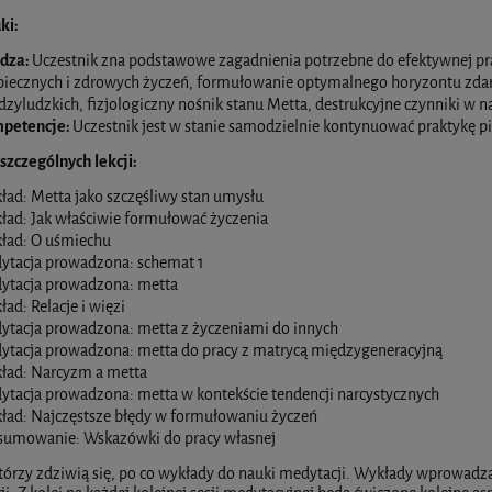
ki:
dza:
Uczestnik zna podstawowe zagadnienia potrzebne do efektywnej prak
iecznych i zdrowych życzeń, formułowanie optymalnego horyzontu zdarzeń
zyludzkich, fizjologiczny nośnik stanu Metta, destrukcyjne czynniki w n
petencje:
Uczestnik jest w stanie samodzielnie kontynuować praktykę p
zczególnych lekcji:
ad: Metta jako szczęśliwy stan umysłu
ład: Jak właściwie formułować życzenia
ład: O uśmiechu
ytacja prowadzona: schemat 1
ytacja prowadzona: metta
ad: Relacje i więzi
ytacja prowadzona: metta z życzeniami do innych
ytacja prowadzona: metta do pracy z matrycą międzygeneracyjną
ład: Narcyzm a metta
ytacja prowadzona: metta w kontekście tendencji narcystycznych
ład: Najczęstsze błędy w formułowaniu życzeń
sumowanie: Wskazówki do pracy własnej
órzy zdziwią się, po co wykłady do nauki medytacji. Wykłady wprowadzaj