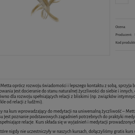
Ocena:
Producent:
Kod produkt
Metta oprócz rozwoju świadomości i lepszego kontaktu z sobą, sprzyja
kowania jest docieranie do stanu naturalnej życzliwości do siebie i innych,
wno dla rozwoju spełniających relacji z bliskimi (np. związków intymnych),
le od relacji z ludźmi).
 na kurs wprowadzający do medytacji na uniwersalną życzliwość – Metta
u jest poznanie podstawowych zagadnień potrzebnych do praktyki medyt
spełniające relacje. Kurs składa się w wyjaśnień i medytacji prowadzony
które nigdy nie uczestniczyły w naszych kursach, dołączyliśmy gratis ku