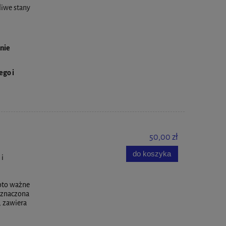
liwe stany
anie
ego i
50,00 zł
do koszyka
 i
,
oto ważne
eznaczona
, zawiera