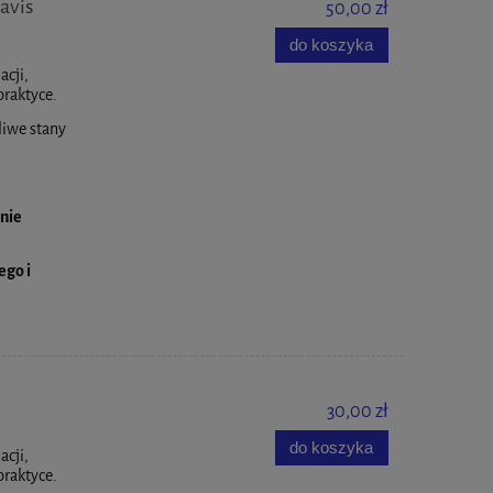
avis
50,00 zł
do koszyka
acji,
praktyce.
liwe stany
anie
ego i
30,00 zł
do koszyka
acji,
praktyce.