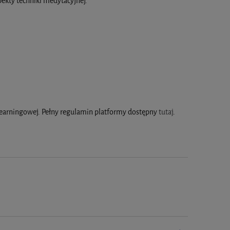
pekty techniki medytacyjnej.
learningowej. Pełny regulamin platformy dostępny
tutaj
.