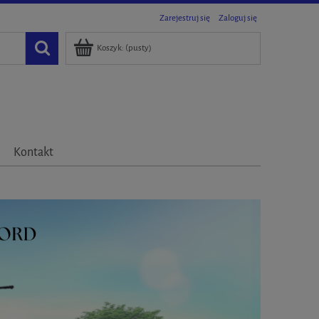
Zarejestruj się
Zaloguj się
Koszyk:
(pusty)
Kontakt