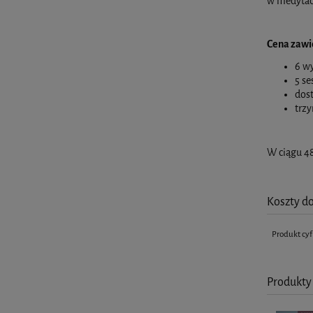
w medytacj
Cena zawi
6 w
5 se
dos
trzy
W ciągu 48
Koszty d
Produkt cy
Produkty