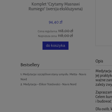
Komplet "Czytamy Masnawi
Rumiego" (wersja ekskluzywna)
94,40 zł
118,00 zł
Cena regularna:
118,00 zł
Najniższa cena:
do koszyka
Opis
Bestsellery
Medytacja 
Medytacja i szczęśliwe stany umysłu: Metta - Navis
jej prakty
Nord
ważne zaró
Medytacja – Eliksir Trzeźwości - Navis Nord
zależy zwyk
Zapraszamy
Celem kurs
i budować 
Dla osób, 