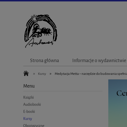
Strona główna
Informacje o wydawnictwie
»
»
Kursy
Medytacja Metta – narzędzie do budowania spełniaj
Menu
Książki
Audiobooki
E-booki
Kursy
Obcojęzyczne