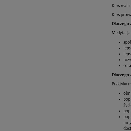
Kurs reali
Kurs prowa
Dlaczego w
Medytacja
spo
leps
leps
rozw
cora
Dlaczego w
Praktyka m
obni
popr
życi
popr
popr
umyk
dos