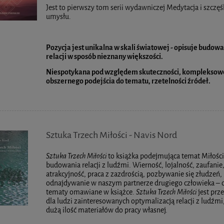
Jest to pierwszy tom serii wydawniczej Medytacja i szczęś
umysłu.
Pozycja jest unikalna w skali światowej - opisuje budow
relacji w sposób nieznany większości.
Niespotykana pod względem skuteczności, kompleksow
obszernego podejścia do tematu, rzetelności źródeł.
Sztuka Trzech Miłości - Navis Nord
Sztuka Trzech Miłości
to książka podejmująca temat Miłości
budowania relacji z ludźmi. Wierność, lojalność, zaufanie
atrakcyjność, praca z zazdrością, pozbywanie się złudzeń,
odnajdywanie w naszym partnerze drugiego człowieka – 
tematy omawiane w książce.
Sztuka Trzech Miłości
jest prz
dla ludzi zainteresowanych optymalizacją relacji z ludźmi
dużą ilość materiałów do pracy własnej.