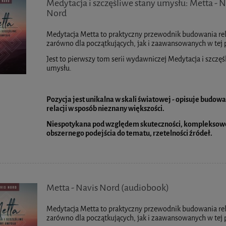
Medytacja i szczęśliwe stany umysłu: Metta - N
Nord
Medytacja Metta to praktyczny przewodnik budowania rel
zarówno dla początkujących, jak i zaawansowanych w tej 
Jest to pierwszy tom serii wydawniczej Medytacja i szczęś
umysłu.
Pozycja jest unikalna w skali światowej - opisuje budow
relacji w sposób nieznany większości.
Niespotykana pod względem skuteczności, kompleksow
obszernego podejścia do tematu, rzetelności źródeł.
Metta - Navis Nord (audiobook)
Medytacja Metta to praktyczny przewodnik budowania rel
zarówno dla początkujących, jak i zaawansowanych w tej 