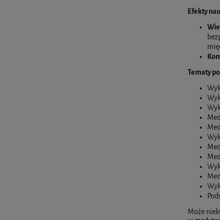
Efekty nau
Wie
bezp
międ
Kom
Tematy pos
Wykł
Wyk
Wyk
Med
Med
Wykł
Med
Med
Wyk
Med
Wyk
Pod
Może niekt