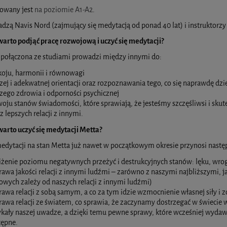
zowany jest
na poziomie A1-A2
.
dzą Navis Nord (zajmujący się medytacją od ponad 40 lat) i instruktorzy
arto podjąć pracę rozwojową i uczyć się medytacji?
 połączona ze studiami prowadzi między innymi do:
koju, harmonii i równowagi
zej i adekwatnej orientacji oraz rozpoznawania tego, co się naprawdę dzie
zego zdrowia i odporności psychicznej
oju stanów świadomości, które sprawiają, że jesteśmy szczęśliwsi i sku
z lepszych relacji z innymi.
arto uczyć się medytacji Metta?
edytacji na stan Metta już nawet w początkowym okresie przynosi następ
żenie poziomu negatywnych przeżyć i destrukcyjnych stanów: lęku, wrogoś
awa jakości relacji z innymi ludźmi – zarówno z naszymi najbliższymi, ja
owych zależy od naszych relacji z innymi ludźmi)
awa relacji z sobą samym, a co za tym idzie wzmocnienie własnej siły i 
awa relacji ze światem, co sprawia, że zaczynamy dostrzegać w świecie wi
ały naszej uwadze, a dzięki temu pewne sprawy, które wcześniej wydawały
tępne.