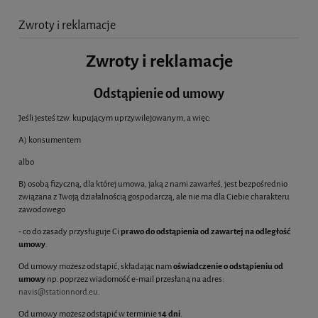
Zwroty i reklamacje
Zwroty i reklamacje
Odstąpienie od umowy
Jeśli jesteś tzw. kupującym uprzywilejowanym, a więc:
A) konsumentem
albo
B) osobą fizyczną, dla której umowa, jaką z nami zawarłeś, jest bezpośrednio
związana z Twoją działalnością gospodarczą, ale nie ma dla Ciebie charakteru
zawodowego
- co do zasady przysługuje Ci
prawo do odstąpienia od zawartej na odległość
umowy
.
Od umowy możesz odstąpić, składając nam
oświadczenie o odstąpieniu od
umowy
np. poprzez wiadomość e-mail przesłaną na adres:
navis@stationnord.eu
.
Od umowy możesz odstąpić w terminie
14 dni
.