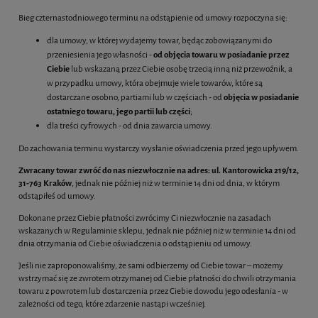
Bieg czternastodniowego terminu na odstąpienie od umowy rozpoczyna się:
dla umowy, w której wydajemy towar, będąc zobowiązanymi do
przeniesienia jego własności -
od objęcia towaru w posiadanie przez
Ciebie
lub wskazaną przez Ciebie osobę trzecią inną niż przewoźnik, a
w przypadku umowy, która obejmuje wiele towarów, które są
dostarczane osobno, partiami lub w częściach - od
objęcia w posiadanie
ostatniego towaru, jego partii lub części
;
dla treści cyfrowych - od dnia zawarcia umowy.
Do zachowania terminu wystarczy wysłanie oświadczenia przed jego upływem.
Zwracany towar zwróć do nas niezwłocznie na adres: ul. Kantorowicka 219/12,
31-763 Kraków
, jednak nie później niż w terminie 14 dni od dnia, w którym
odstąpiłeś od umowy.
Dokonane przez Ciebie płatności zwrócimy Ci niezwłocznie na zasadach
wskazanych w Regulaminie sklepu, jednak nie później niż w terminie 14 dni od
dnia otrzymania od Ciebie oświadczenia o odstąpieniu od umowy.
Jeśli nie zaproponowaliśmy, że sami odbierzemy od Ciebie towar – możemy
wstrzymać się ze zwrotem otrzymanej od Ciebie płatności do chwili otrzymania
towaru z powrotem lub dostarczenia przez Ciebie dowodu jego odesłania - w
zależności od tego, które zdarzenie nastąpi wcześniej.