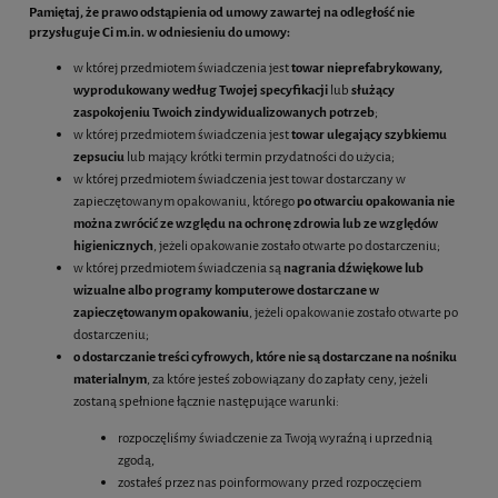
Pamiętaj, że prawo odstąpienia od umowy zawartej na odległość nie
przysługuje Ci m.in. w odniesieniu do umowy:
w której przedmiotem świadczenia jest
towar nieprefabrykowany,
wyprodukowany według Twojej specyfikacji
lub
służący
zaspokojeniu Twoich zindywidualizowanych potrzeb
;
w której przedmiotem świadczenia jest
towar ulegający szybkiemu
zepsuciu
lub mający krótki termin przydatności do użycia;
w której przedmiotem świadczenia jest towar dostarczany w
zapieczętowanym opakowaniu, którego
po otwarciu opakowania nie
można zwrócić ze względu na ochronę zdrowia lub ze względów
higienicznych
, jeżeli opakowanie zostało otwarte po dostarczeniu;
w której przedmiotem świadczenia są
nagrania dźwiękowe lub
wizualne albo programy komputerowe dostarczane w
zapieczętowanym opakowaniu
, jeżeli opakowanie zostało otwarte po
dostarczeniu;
o dostarczanie treści cyfrowych, które nie są dostarczane na nośniku
materialnym
, za które jesteś zobowiązany do zapłaty ceny, jeżeli
zostaną spełnione łącznie następujące warunki:
rozpoczęliśmy świadczenie za Twoją wyraźną i uprzednią
zgodą,
zostałeś przez nas poinformowany przed rozpoczęciem