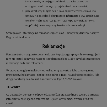
świadczenia, że po jego spełnieniu utracisz prawo do
odstąpienia od umowy, i przyjąłeś to do wiadomości,
przekazaliśmy Ci zgodne z prawem potwierdzenie zawarcia
umowy na odległość, obejmujące informację o ww. zgodzie, na
trwałym nośniku w rozsądnym czasie po zawarciu umowy,
najpóźniej przez rozpoczęciem świadczenia usługi.
Szczegółowe informacje na temat odstąpienia od umowy znajdziesz w naszym
Regulaminie sklepu.
Reklamacje
Poniższe treści mają zastosowanie do tzw. kupującego uprzywilejowanego. Jeśli
nim nie jesteś, zajrzyj do naszego Regulaminu sklepu, aby uzyskać szczegółowe
informacje na temat reklamacji.
W przypadku gdy niewłaściwie zrealizujemy zawartą z Tobą umowę, masz
prawo złożyć reklamację - najlepiej na adres e-mail:
navis@stationnord.eu
lub
drogą pocztową na adres ul. Kantorowicka 219/12, 31-763 Kraków.
TOWARY
Co do zasady, ponosimy odpowiedzialność za brak zgodności towaru z umową,
istniejący w chwili jego dostarczenia i ujawniony w ciągu dwóch lat od tej
chwili.