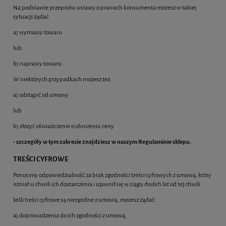
Na podstawie przepisów ustawy o prawach konsumenta możesz w takiej
sytuacji żądać:
a) wymiany towaru
lub
b) naprawy towaru.
W niektórych przypadkach możesz też:
a) odstąpić od umowy
lub
b) złożyć oświadczenie o obniżeniu ceny
- szczegóły w tym zakresie znajdziesz w naszym Regulaminie sklepu.
TREŚCI CYFROWE
Ponosimy odpowiedzialność za brak zgodności treści cyfrowych z umową, który
istniał w chwili ich dostarczenia i ujawnił się w ciągu dwóch lat od tej chwili.
Jeśli treści cyfrowe są niezgodne z umową, możesz żądać:
a) doprowadzenia do ich zgodności z umową,